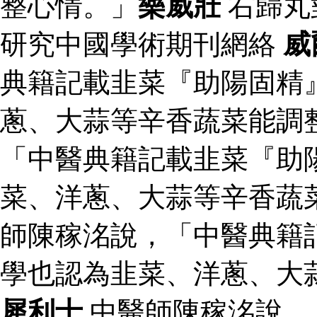
整心情。」
樂威壯
右歸丸
研究中國學術期刊網絡
威
典籍記載韭菜『助陽固精
蔥、大蒜等辛香蔬菜能調
「中醫典籍記載韭菜『助
菜、洋蔥、大蒜等辛香蔬
師陳稼洺說，「中醫典籍
學也認為韭菜、洋蔥、大
犀利士
中醫師陳稼洺說，