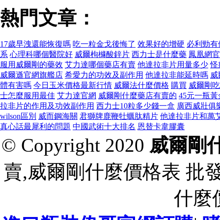
熱門文章：
17歲早洩還能恢復嗎
吃一粒金戈後悔了
效果好的增硬
必利勁有
系
心理科哪個醫院好
威爾枸櫞酸鋅片
西力士是什麼藥
鳳凰網官
服用威爾剛的藥效
艾力達哪個藥店有賣
他達拉非片用量多少
怪
威爾遜官網旗艦店
希愛力的功效及副作用
他達拉非能延時嗎
威
體有害嗎
今日玉米價格最新行情
威爾法什麼價格
購買
威爾剛吃
士怎麼服用最佳
艾力達官網
威爾剛什麼藥店有賣的
45元一瓶
拉非片的作用及功效副作用
西力士10粒多少錢一盒
廣西威壯俱
wilson區別
威而鋼海關
君獅牌鹿鞭牡蠣肽精片
他達拉非片和萬
真心話最犀利的問題
中國武術十大排名
恩替卡韋膠囊
© Copyright 2020
威爾剛
賣,威爾剛什麼價格表 批
什麼