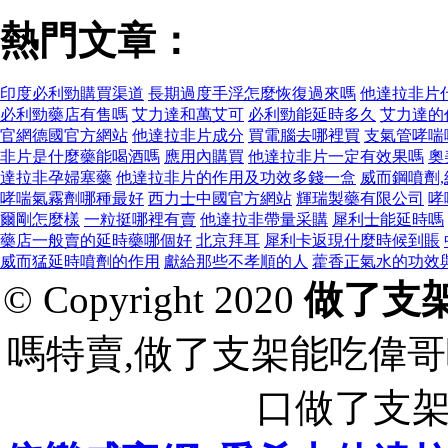
熱門文章：
印度必利勁購買渠道
長期過度手浮怎麼恢復過來嗎
他達拉非片
必利勁藥店有售嗎
艾力達和萬艾可
必利勁能延時多久
艾力達的
官網德國官方網站
他達拉非片成分
買電腦去哪裡買
支氣管哮喘
非片是什麼藥能喝酒嗎
應用內購買
他達拉非片一定有效果嗎
奧
達拉非孕婦塞藥
他達拉非片的作用及功效多錢一盒
威而鋼噴劑
哮喘氣霧劑哪種最好
西力士中國官方網站
輝瑞製藥有限公司
哮
爾剛怎麼樣
一粒挺哪裡有賣
他達拉非帶量采購
犀利士能延時嗎
藥店一般賣的延時藥哪個好
北京拜耳
犀利卡返現什麼時候到賬
威而猛延時噴劑的作用
獻給那些不孝順的人
藿香正氣水的功效
© Copyright 2020
做了支
嗎特賣,做了支架能吃偉哥
口做了支