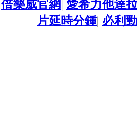
倍樂威官網
|
愛希力他達
片延時分鍾
|
必利