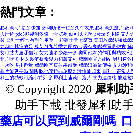
熱門文章：
必利勁3片是多少錢
必利勁吃一粒多久有效果
必利勁怎麼片
必
與用途
pde5抑製劑多錢一盒
必利勁可以吃嗎
levitra多少錢
艾力
裝
犀利士經常有副作用嗎
一粒硬十天怎麼買
豐田埃爾法和威爾
力越吃越沒效果
萬艾可和希愛力硬度pk
香奈兒哪裡買最便宜
輝
艾可艾力達哪個好
艾力達多少錢一盒
奧司他韋的作用與功效
他
非片吃多少
深度解析希愛力和萬艾可
威爾剛官方網站
男用速效
一次吃多少劑量
威爾剛真實效果感受
威爾浪褲業價格
艾力紳和
非片能延長時間嗎
吃他達拉非怎麼刺激纔能起來
犀利士正常人
利士的功效可縮小前列腺
犀利士速勃口溶片
艾力達價格
他達拉
© Copyright 2020
犀利助
助手下載 批發犀利助
藥店可以買到威爾剛嗎
|
口