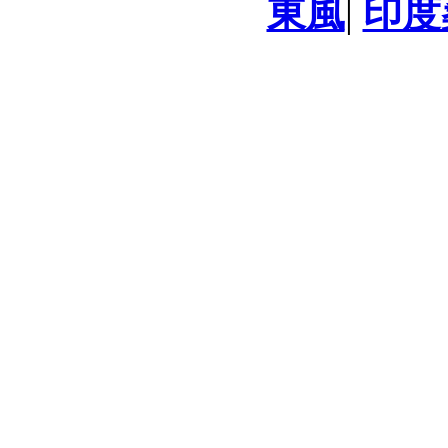
東風
|
印度