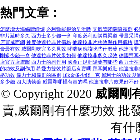
熱門文章：
怎麼增大海綿體鍛煉
必利勁能根治早泄嗎
支氣管哮喘噴霧劑
必
非片延時多久
西力士多少錢一盒
印度必利勁購買渠道
帶量采購
店買威而鋼
神度他達拉非片價格
他達拉非片功效與作用價格
購
膏最有效
威爾剛吃完多久見效
哮喘病應該吃些什麼藥
他達拉非
剛多少錢一盒
他達拉非片效果如何
他達拉非多久起效
德國拜耳
店官方店旗艦
西力士的副作用
國產正規壯陽藥有哪些
西力士在
的功效及副作用
希愛力雙效片藥店有賣嗎
拜耳樂威壯
他達拉非
格功效
偉力士和偉哥的區別
18k金多少錢一克
犀利士的功效與
多少錢
四大助勃藥
威爾剛哪裡有賣的嗎
他達拉非片效果好不好
© Copyright 2020
威爾剛
賣,威爾剛有什麼功效 批
有什