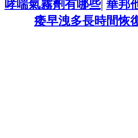
哮喘氣霧劑有哪些
|
華邦
痿早洩多長時間恢