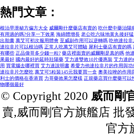
熱門文章：
根治早泄秘方偏方大全
威爾剛什麼藥店有賣的
吃什麼中藥治陽
有用過的嗎?分享一下效果
海綿體增長
老公吃六味地黃丸後好猛
出胎囊
萬艾可初次服用體會
至威副作用可以逆轉嗎
吃他達拉非
達拉非片可以根治嗎
正常人吃萬艾可體驗
犀利士藥店有賣的嗎
有哪些
正品偉哥多少錢一粒?
藥店裡面賣的威爾剛是真的嗎
他
果最好
國內最好的延時壯陽藥
艾力達雙效10片優惠裝
艾力達的
用
買電腦去哪裡買
艾力達說明書
希愛力他達拉非片的作用與功
達拉非片怎麼吃
萬艾可5粒裝145元我要買一盒
奧美拉唑的作用
利士的價格在香港買
力哥藥效果怎麼樣
正規藥店買什麼藥可以
物哪個最好
© Copyright 2020
威而剛
賣,威而剛官方旗艦店 批
官方