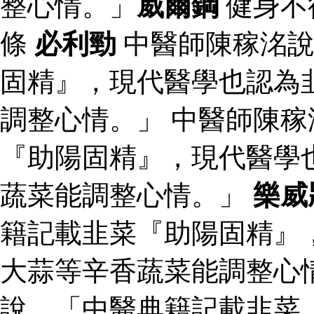
整心情。」
威爾鋼
健身不
條
必利勁
中醫師陳稼洺說
固精』，現代醫學也認為
調整心情。」 中醫師陳
『助陽固精』，現代醫學
蔬菜能調整心情。」
樂威
籍記載韭菜『助陽固精』
大蒜等辛香蔬菜能調整心
說，「中醫典籍記載韭菜