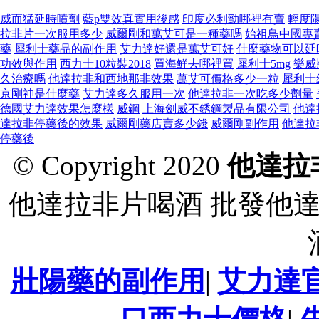
威而猛延時噴劑
藍p雙效真實用後感
印度必利勁哪裡有賣
輕度
拉非片一次服用多少
威爾剛和萬艾可是一種藥嗎
始祖鳥中國專
藥
犀利士藥品的副作用
艾力達好還是萬艾可好
什麼藥物可以延
功效與作用
西力士10粒裝2018
買海鮮去哪裡買
犀利士5mg
樂威
久治療嗎
他達拉非和西地那非效果
萬艾可價格多少一粒
犀利士
京剛神是什麼藥
艾力達多久服用一次
他達拉非一次吃多少劑量
德國艾力達效果怎麼樣
威鋼
上海劍威不銹鋼製品有限公司
他達
達拉非停藥後的效果
威爾剛藥店賣多少錢
威爾剛副作用
他達拉
停藥後
© Copyright 2020
他達拉
他達拉非片喝酒 批發他
壯陽藥的副作用
|
艾力達