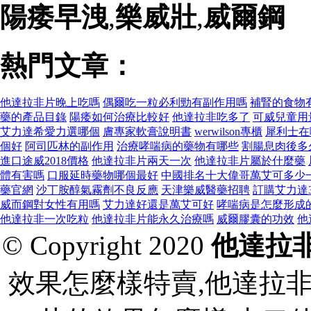
陽痿早洩
,
樂威壯
,
威爾鋼
熱門文章：
他達拉非片晚上吃嗎
偶爾吃一粒必利勁有副作用嗎
補腎的食物
藥的產品目錄
陽痿如何治療比較好
他達拉非吃多了
可威兒童用
艾力達希愛力選哪個
膚專家軟膏說明書
werwilson專櫃
犀利士在
個好
阿司匹林的副作用
治療哮喘病的藥物有哪些
割腸息肉後多
進口途威2018價格
他達拉非片兩天一次
他達拉非片屬於什麼藥
體有害嗎
口服延時藥物哪個最好
中國排名十大偉哥萬艾可多少
藥官網
沙丁胺醇氣霧劑不良反應
天津樂威醫藥招聘
訂購艾力達
威而鋼對女性有用嗎
艾力達好還是萬艾可好
哮喘病是怎麼形成
他達拉非一次吃粒
他達拉非片能永久治療嗎
威爾膠囊的功效
他
© Copyright 2020
他達拉
效果怎麼樣特賣,他達拉