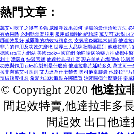
熱門文章：
萬艾可吃了之後有多強
威爾剛效果如何
陽瘺的最佳治療方法
必
有效果嗎
必利勁怎麼服用
服用威爾剛的經驗談
萬艾可5粒裝145元1
哪個效果好
威爾剛的功效持續多久
支氣管炎哮喘常備藥
他達拉
非片的作用及功效怎麼吃
世界三大品牌壯陽藥區別
他達拉非片
德國sata官方網站
美國cook中國官網
治哮喘病的藥力推成都中醫
利士
哮喘丸
快狐官網
他達拉非是什麼
現在羊的市場價格
吃過
功效與作用
pdes抑製劑是什麼藥
他達拉非片延時多久
萬艾可一
拉非與萬艾可區別
艾力達為什麼禁售
奧司他韋膠囊
他達拉非片
辣椒辣度排名
希愛力30粒瓶裝在哪購買
治哮喘病什麼藥好
樂威
© Copyright 2020
他達拉
間起效特賣,他達拉非多
間起效 出口他