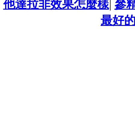
他達拉非效果怎麼樣
|
參
最好