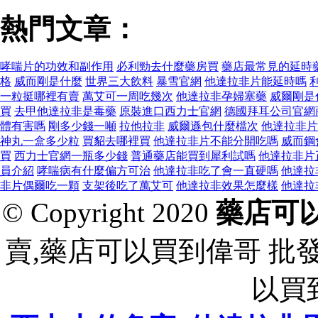
熱門文章：
哮喘片的功效和副作用
必利勁去什麼藥房買
藥店最常見的延時
格
威而剛是什麼
世界三大飲料
暴雪官網
他達拉非片能延時嗎
一粒挺哪裡有賣
萬艾可一周吃幾次
他達拉非孕婦塞藥
威爾剛是
買
去甲他達拉非是毒藥
原裝進口西力士官網
德國拜耳公司官網
體有害嗎
剛多少錢一噸
拉他拉非
威爾遜包什麼檔次
他達拉非片
神丸一盒多少粒
買貂去哪裡買
他達拉非片不能分開吃嗎
威而鋼
買
西力士官網一瓶多少錢
普通藥店能買到犀利試嗎
他達拉非片
員介紹
哮喘病有什麼偏方可治
他達拉非吃了會一直硬嗎
他達拉
非片偶爾吃一顆
支架後吃了萬艾可
他達拉非效果怎麼樣
他達拉
© Copyright 2020
藥店可
賣,藥店可以買到偉哥 批
以買