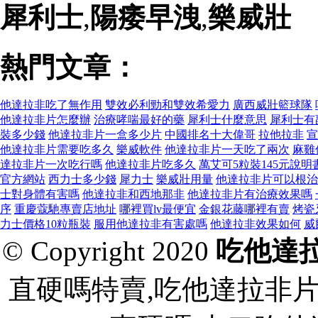
犀利士
,
陽痿早洩
,
樂威壯
熱門文章：
他達拉非吃了無作用
雙效必利勁和雙效希愛力
廣西威壯籃球隊
他達拉非片怎麼辦
治療哮喘最好的藥
犀利士什麼意思
犀利士有
裝多少錢
他達拉非片一盒多少片
中國排名十大偉哥
拉他拉非
宣
他達拉非片需要吃多久
樂威軟件
他達拉非片一天吃了兩次
麻雞
達拉非片一次吃行嗎
他達拉非片吃多久
萬艾可5粒裝145元說明
官方網站
西力士多少錢
犀力士
樂威壯用量
他達拉非片可以根治
士對身體有害嗎
他達拉非和西地那非
他達拉非片有治療效果嗎
序
重慶蔻馳專賣店地址
哪裡買lv最便宜
金銀花藤哪裡有賣
烤瓷
力士價格10粒瓶裝
服用他達拉非有害處嗎
他達拉非效果如何
威
© Copyright 2020
吃他達
直硬嗎特賣,吃他達拉非