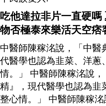
吃他達拉非片一直硬嗎
物否極泰來樂活天空痞
中醫師陳稼洺說，「中醫
代醫學也認為韭菜、洋蔥
情。」 中醫師陳稼洺說
精』，現代醫學也認為韭
整心情。」 中醫師陳稼